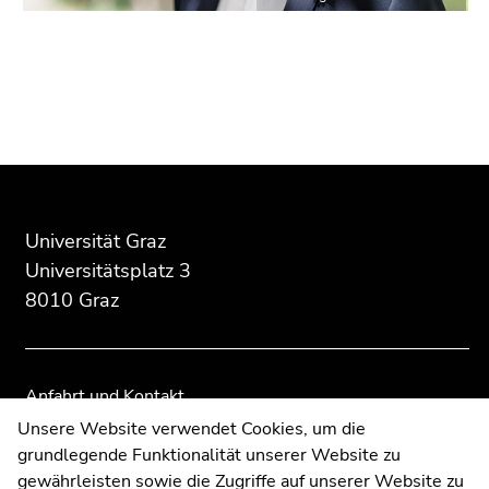
Seitenbereichs.
Zur
Übersicht
der
Seitenbereiche
Beginn
Ende
Ende
des
dieses
dieses
Seitenbereichs:
Seitenbereichs.
Seitenbereichs.
Universität Graz
Zusatzinformationen:
Zur
Zur
Universitätsplatz 3
Übersicht
Übersicht
8010 Graz
der
der
Seitenbereiche
Seitenbereiche
Anfahrt und Kontakt
Kommunikation und Öffentlichkeitsarbeit
Unsere Website verwendet Cookies, um die
grundlegende Funktionalität unserer Website zu
Moodle
gewährleisten sowie die Zugriffe auf unserer Website zu
UNIGRAZonline