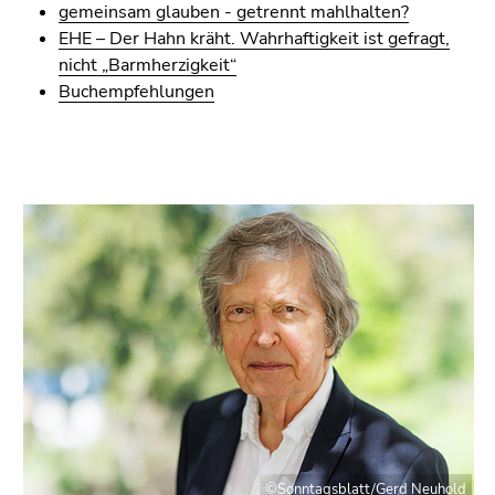
4)
gemeinsam glauben - getrennt mahlhalten?
Zu
EHE – Der Hahn kräht. Wahrhaftigkeit ist gefragt,
den
nicht „Barmherzigkeit“
Zusatzinformationen
Buchempfehlungen
(Zugriffstaste
5)
Zu
den
Seiteneinstellungen
(Benutzer/Sprache)
(Zugriffstaste
8)
Zur
Suche
(Zugriffstaste
9)
Ende
dieses
©Sonntagsblatt/Gerd Neuhold