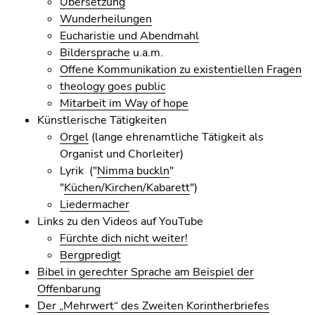
Übersetzung
bestätigen
Wunderheilungen
Sie diesen
Eucharistie und Abendmahl
Link.
Bildersprache
u.a.m.
Beginn
Zum
Offene Kommunikation zu existentiellen Fragen
des
Inhalt
theology goes public
Seitenbereichs:
(Zugriffstaste
Mitarbeit im Way of hope
Seitenbereiche:
1)
Künstlerische Tätigkeiten
Zur
Orgel
(lange ehrenamtliche Tätigkeit als
Positionsanzeige
Organist und Chorleiter)
(Zugriffstaste
Lyrik ("
Nimma buckln
"
2)
"
Küchen/Kirchen/Kabarett
")
Zur
Liedermacher
Hauptnavigation
Links zu den Videos auf YouTube
(Zugriffstaste
Fürchte dich nicht weiter!
3)
Bergpredigt
Zur
Bibel in gerechter Sprache am Beispiel der
Unternavigation
Offenbarung
(Zugriffstaste
Der „Mehrwert“ des Zweiten Korintherbriefes